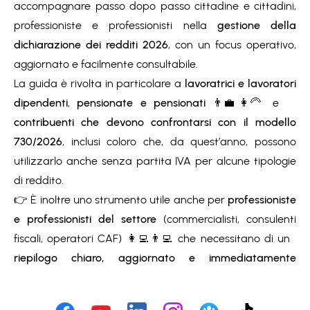
accompagnare passo dopo passo cittadine e cittadini,
professioniste e professionisti nella
gestione della
dichiarazione dei redditi 2026
, con un focus operativo,
aggiornato e facilmente consultabile.
La guida è rivolta in particolare a
lavoratrici e lavoratori
dipendenti
,
pensionate e pensionati
👨‍💼👩‍🦳 e
contribuenti che devono confrontarsi con il modello
730/2026
, inclusi coloro che, da quest’anno, possono
utilizzarlo anche senza partita IVA per alcune tipologie
di reddito.
👉 È inoltre uno strumento utile anche per
professioniste
e professionisti del settore
(commercialisti, consulenti
fiscali, operatori CAF) 👩‍💻👨‍💻 che necessitano di un
riepilogo chiaro, aggiornato e immediatamente
operativo
delle regole e delle novità.
È utile sia per chi intende procedere in autonomia