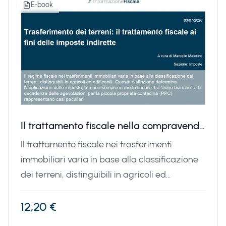
E-book
Il trattamento fiscale nella compravendita dei terreni
Il trattamento fiscale nei trasferimenti
immobiliari varia in base alla classificazione
dei terreni, distinguibili in agricoli ed
edificabili. Questa distinzione determina
l’applicazione delle imposte, ma non sempre
12,20 €
in modo lineare. In questo approfondimento