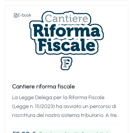
di Marcello Maiorino, grande esperto in
materia, comprenderai come funziona la
E-book
tassazione dei terreni, quali imposte vanno
pagate e che spazi di ottimizzazione fiscale
sono disponibili
Cantiere riforma fiscale
La Legge Delega per la Riforma Fiscale
(Legge n. 111/2023) ha avviato un percorso di
riscrittura del nostro sistema tributario. A tre
anni dal suo inizio, orientarsi tra decine di
decreti legislativi, correttivi e l'entrata in