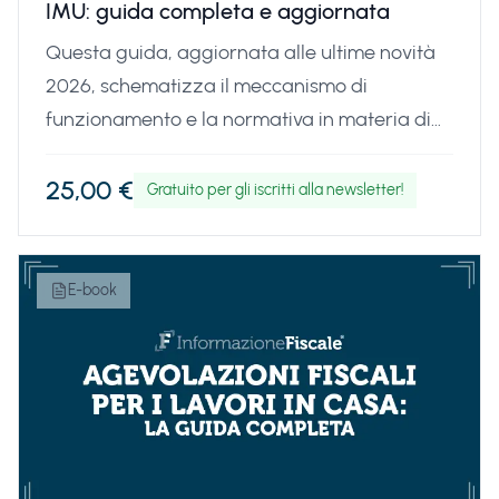
IMU: guida completa e aggiornata
Questa guida, aggiornata alle ultime novità
2026, schematizza il meccanismo di
funzionamento e la normativa in materia di
IMU, con esempi pratici e con l'analisi delle
istruzioni per il corretto adempimento, ma
25,00 €
Gratuito per gli iscritti alla newsletter!
anche per godere di tutte le agevolazioni e le
esenzioni previste. NOVITÀ
AGGIORNAMENTO 20 MAGGIO 2026: Il testo
E-book
è stato interamente revisionato e aggiornato
per includere le novità che si applicheranno in
sede di calcolo dell'acconto dovuto il 16
giugno e del successivo saldo da versare a
dicembre. Inoltre, è presente un'analisi
dettagliata delle ultime norme di