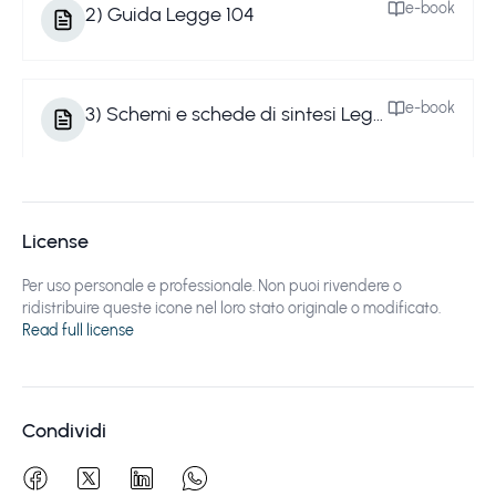
e-book
2
)
Guida Legge 104
e-book
3
)
Schemi e schede di sintesi Legge 104
e-book
4
)
Legge 104: il testo ufficiale
License
Per uso personale e professionale. Non puoi rivendere o
e-book
ridistribuire queste icone nel loro stato originale o modificato.
5
)
Legge 104 bonus disabili a perimetro stretto deduzione esclusa per la badante
Read full license
Condividi