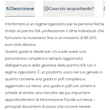
Descrizione
Cosa sto acquistando?
e-book
8
)
Regime forfettario con nuove agevolazioni ma anche più controlli
Il forfettario è un regime agevolato per le persone fisiche
titolari di partita IVA, professionisti o ditte individuali, che
fatturano (e incassano) fino a un massimo di 85.000
e-book
9
)
Incassi errati e superamento delle soglie nel regime forfettario (Risposta AE n. 26/2026)
euro lordi all'anno.
Questa guida è ideale per chi vuole avere una
panoramica completa e sempre aggiornata
un anno fa
10
)
Webinar
dell'apertura e della gestione della partita IVA con il
regime agevolato. È un prodotto unico nel suo genere in
quanto contiene una guida in pdf completa e
aggiornata sul tema, una guida in pdf con schemi e
schede di sintesi, una raccolta dei più importanti
approfondimenti di Informazione Fiscale sul tema, i
principali documenti di prassi che occorre tenere