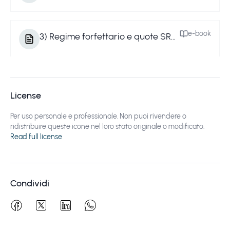
e-book
3
)
Regime forfettario e quote SRL: codice ATECO diverso insufficiente
e-book
4
)
Quando è possibile la collaborazione con l’ex datore di lavoro
License
Per uso personale e professionale. Non puoi rivendere o
e-book
ridistribuire queste icone nel loro stato originale o modificato.
5
)
Le riduzioni INPS per artigiani e commercianti in regime forfettario
Read full license
e-book
6
)
Dipendenti pubblici e partita IVA in regime forfettario
Condividi
e-book
7
)
Regime Forfettario: schede di sintesi e operativi. Di Sandra Pennacini.pdf